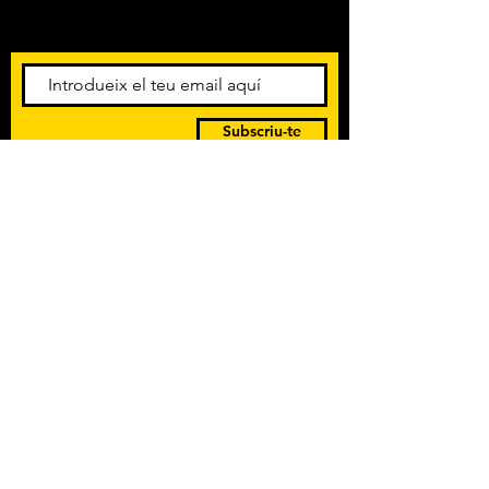
esdeveniments. Registra't per
rebre el butlletí informatiu.
Subscriu-te
POLÍTICA DE PRIVACITAT
TERMES I CONDICIONS