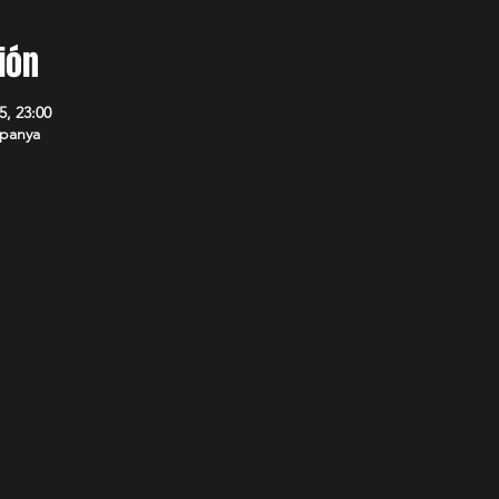
ión
5, 23:00
spanya