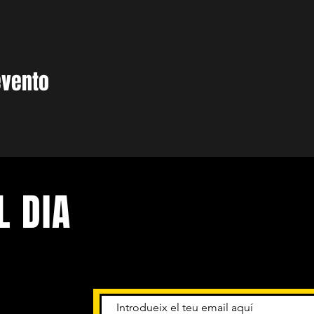
evento
L DIA
niments.