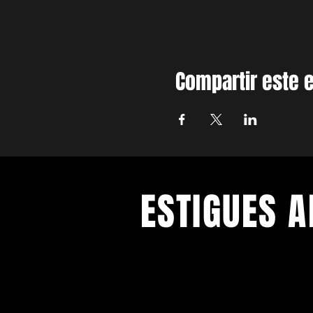
Compartir este 
ESTIGUES A
Amb els darrers concerts i esdeve