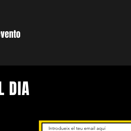
evento
L DIA
niments.