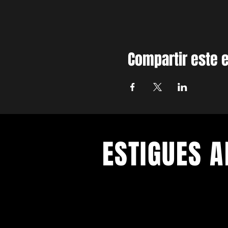
Compartir este 
ESTIGUES A
Amb els darrers concerts i esdeve