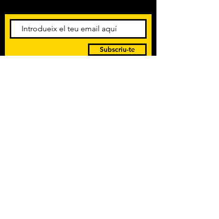
rebre el butlletí informatiu.
Subscriu-te
POLÍTICA DE PRIVACITAT
TERMES I CONDICIONS