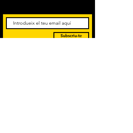
esdeveniments. Registra't per
rebre el butlletí informatiu.
Subscriu-te
POLÍTICA DE PRIVACITAT
TERMES I CONDICIONS