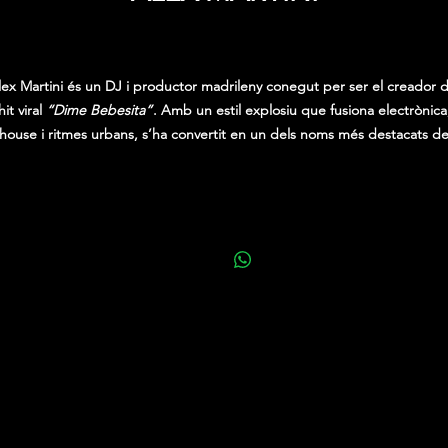
Precio
0,00 €
lex Martini és un DJ i productor madrileny conegut per ser el creador d
hit viral
“Dime Bebesita”
. Amb un estil explosiu que fusiona electrònica
house i ritmes urbans, s’ha convertit en un dels noms més destacats d
’escena actual. És resident a una de les discoteques més reconegudes 
Madrid, on fa vibrar la pista amb sets plens d’energia i hits.