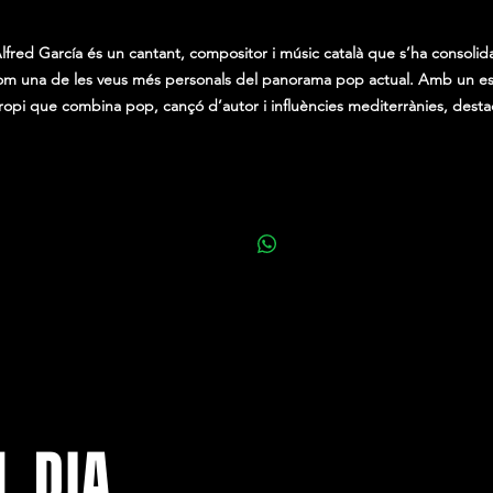
0,00 €
lfred García és un cantant, compositor i músic català que s’ha consolid
om una de les veus més personals del panorama pop actual. Amb un est
ropi que combina pop, cançó d’autor i influències mediterrànies, desta
per les seves lletres emotives i una posada en escena propera i elegant
Després de guanyar gran projecció pública amb la seva participació a
Operación Triunfo
, Alfred ha desenvolupat una trajectòria musical sòlida
ublicant cançons i treballs que l’han situat dins l’escena estatal i catalan
Al llarg de la seva carrera ha apostat per un directe intens i cuidat,
connectant amb el públic a través de melodies enganxoses, sensibilitat
artística i autenticitat.
b una carrera en creixement constant, Alfred García continua constru
un univers musical on conviuen el romanticisme, l’energia i una identita
onora pròpia, convertint cada concert en una experiència íntima i vibra
L DIA
alhora.