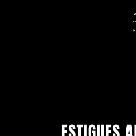
A
c
p
p
Am
s
ESTIGUES A