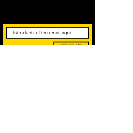
Amb els darrers concerts i
esdeveniments. Registra't per
rebre el butlletí informatiu.
Subscriu-te
POLÍTICA DE PRIVACITAT
TERMES I CONDICIONS