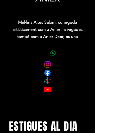
Precio
0,00 €
Mel·lina Altés Salom, coneguda
artísticament com a Anier i a vegades
també com a Anier Deer, és una
cantant de rap catalana. És coneguda
pels seus temes “Fuego a tregua”,
“Siéntelo” o “Carnaza”, que són els
que han obtingut més visualitzacions
a la plataforma de Youtube.
Aquests temes són els que han tirat
endavant la seva carrera professional,
que va iniciar-se a l’any 2015 al
Youtube, amb les cançons “Despega”
i “Mas”.
ESTIGUES AL DIA