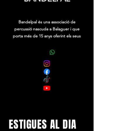
Precio
0,00 €
Bandelpal és una associació de
percussió nascuda a Balaguer i que
porta més de 15 anys oferint els seus
ritmes i gresca en festes populars.
L’associació té un clar objectiu:
impregnar de bon rotllo a la gent que
ens envolta.
ESTIGUES AL DIA