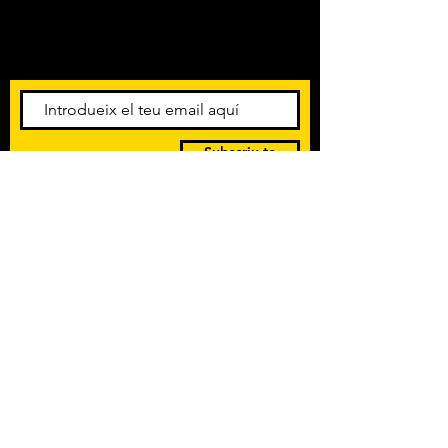
Amb els darrers concerts i
esdeveniments. Registra't per
rebre el butlletí informatiu.
Subscriu-te
POLÍTICA DE PRIVACITAT
TERMES I CONDICIONS