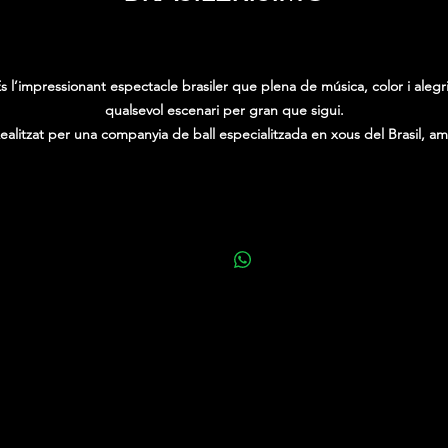
Precio
0,00 €
s l’impressionant espectacle brasiler que plena de música, color i alegr
qualsevol escenari per gran que sigui.
ealitzat per una companyia de ball especialitzada en xous del Brasil, a
mpressionants ballarins que ofereixen l’autèntica cultura del país a trav
e la dansa per a expressar la identitat d’un poble, alhora que et contag
d’alegria i sentiment.