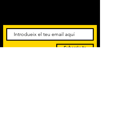
urbana catalana, amb el qual
Amb els darrers concerts i
publicaran el seu tercer disc amb
esdeveniments. Registra't per
col·laboracions de luxe com Pep
rebre el butlletí informatiu.
Gimeno i els catalans The Tyets
Subscriu-te
POLÍTICA DE PRIVACITAT
TERMES I CONDICIONS