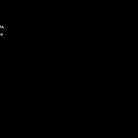
ta,
na
de