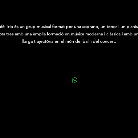
Precio
0,00 €
fè Trio és un grup musical format per una soprano, un tenor i un pianis
ots tres amb una àmplia formació en música moderna i clàssica i amb u
llarga trajectòria en el món del ball i del concert.
questa formació està pensada per cobrir totes les necessitats musicals 
pràcticament qualsevol festa, esdeveniment o celebració.
Vols “veure” un bon cafè?