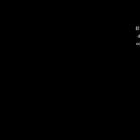
El
d
co
E
L
c