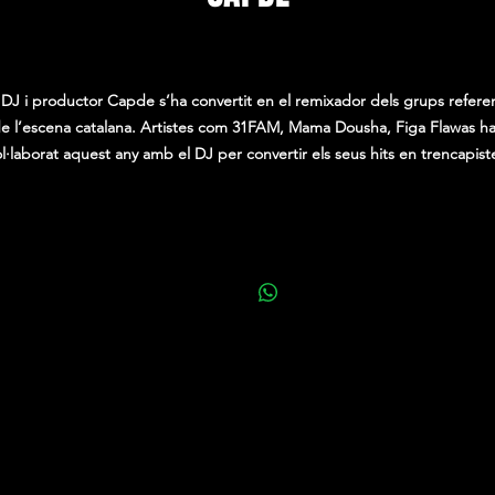
Price
0,00€
 DJ i productor Capde s’ha convertit en el remixador dels grups refere
e l’escena catalana. Artistes com 31FAM, Mama Dousha, Figa Flawas h
l·laborat aquest any amb el DJ per convertir els seus hits en trencapist
l seu primer remix de CotixCoti amb The Tyets acumula ja més de 10M 
reproduccions i aquest proper 2025 publicarà noves produccions i
col·laboracions amb artistes catalans i nacionals.
’actuació de DJ Capde es més que una sessió. Ell i el seu equip han sab
convertir qualsevol festa major en un autèntic festival de llum, colors i
onfeti. “Laser i confeti show” és una sessió on mescla tots els hits actua
amb l’electrònica, convertint-lo en un format únic i festiu.