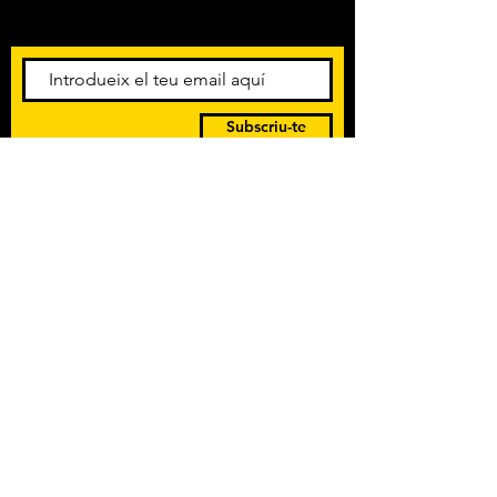
esdeveniments. Registra't per
rebre el butlletí informatiu.
Subscriu-te
POLÍTICA DE PRIVACITAT
TERMES I CONDICIONS