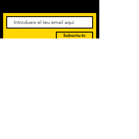
esdeveniments. Registra't per
rebre el butlletí informatiu.
Subscriu-te
POLÍTICA DE PRIVACITAT
TERMES I CONDICIONS