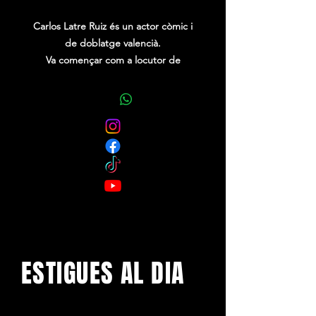
Carlos Latre Ruiz és un actor còmic i
de doblatge valencià.
Va començar com a locutor de
la Ser, 40 Principales i Cadena Dial. Es
va endinsar al món de la televisió
el 1999, al programa «Xou com sou»
de Televisió de Catalunya, i es va fer
molt conegut per les seves imitacions
al latenight Crónicas
Marcianas a Telecinco.
ESTIGUES AL DIA
Amb els darrers concerts i