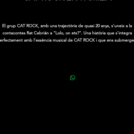
Precio
0,00 €
El grup CAT ROCK, amb una trajectòria de quasi 20 anys, s’uneix a la
contacontes Rat Cebrián a “Lolo, on ets?”. Una història que s’integra
erfectament amb l’essència musical de CAT ROCK i que ens submerge
n l’univers dels contes sense abandonar la riquesa de la música catalan
Una experiència única per gaudir conjuntament, tant adults com infants
a fusió entre un relat i un concert ideal per una tarda o un matinal ple
versions musicals en català.