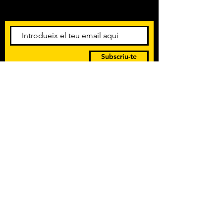
esdeveniments. Registra't per
rebre el butlletí informatiu.
Subscriu-te
POLÍTICA DE PRIVACITAT
TERMES I CONDICIONS