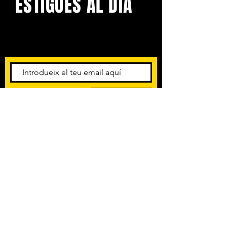
ESTIGUES AL DIA
Amb els darrers concerts i
esdeveniments. Registra't per
rebre el butlletí informatiu.
Subscriu-te
POLÍTICA DE PRIVACITAT
TERMES I CONDICIONS