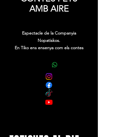
AMB AIRE
Precio
0,00 €
Espectacle de la Companyia
Nopatiskos.
En Tiko ens ensenya com els contes
són tant màgics que poden aparèixer
del no-res, Les històries de la sessió
tenen a veure amb els animals,
plantes, rius i muntanyes, que, a poc
a poc, van sorgint de la combinació
de l'aire, els globus i la habilitat del
contacontes.
Es tracta d'una sessió que combina la
narració de contes amb globoflèxia i
que fa que tothom s'ho passi d'allò
més bé.