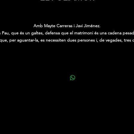
Precio
0,00 €
Amb Mayte Carreras i Javi Jiménez.
 Pau, que és un galtes, defensa que el matrimoni és una cadena pesad
que, per aguantar-la, es necessiten dues persones i, de vegades, tres 
quatre.
Malgrat que la seva dona, l’Anna, segueix sent l’amor de la seva vida, e
Pau necessita aventures amb altres dones considerant-les només
“franquícies”, perquè està convençut que les relacions obertes ajuden 
que el matrimoni funcioni.
L’Anna, no ho veu gens clar i buscarà informació a les xarxes per poder
ntendre l’actitud del seu marit, descobrint (tota una revelació) que “no 
ha homes fidels, només dones que no investiguen prou”.
A partir d’aquí, decideix canviar el xip i sumar-se a la llarga llista de
matrimonis que practiquen aquest tipus de relacions.
Així comença un embolic d’infidelitats, excuses, enganys i escenes
esbojarrades amb un sorprenent final.