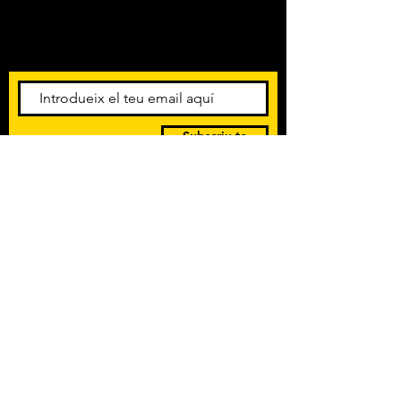
Amb els darrers concerts i
esdeveniments. Registra't per
rebre el butlletí informatiu.
Subscriu-te
POLÍTICA DE PRIVACITAT
TERMES I CONDICIONS