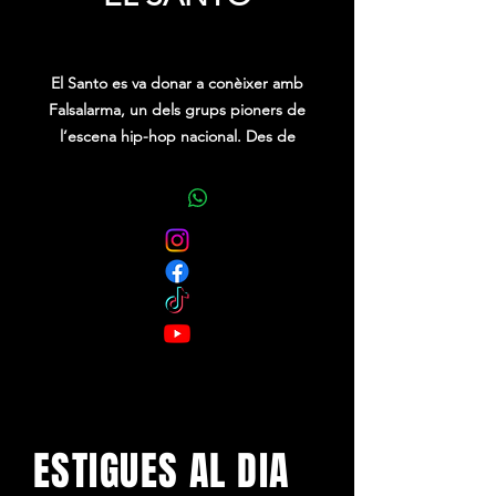
Precio
0,00 €
El Santo es va donar a conèixer amb
Falsalarma, un dels grups pioners de
l’escena hip-hop nacional. Des de
1995 i juntament amb altres artistes
amb qui ha anat col·laborant (Frank T,
Violadores del Verso, Tote King,
SFDK…) forma part de la generació
que va assentar les bases del hip-
hop, el rap i les músiques urbanes a
Espanya i a Amèrica Llatina.
ESTIGUES AL DIA