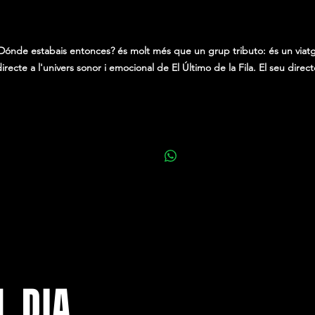
0,00 €
Dónde estabais entonces? és molt més que un grup tributo: és un viat
irecte a l'univers sonor i emocional de El Último de la Fila. El seu direc
recorre les cançons més emblemàtiques convertides ja en himnes
temporals: Insurrección, Como un burro amarrado en la puerta del bail
Aviones plateados, Querida Milagros, Sara, Llanto de pasión…
L DIA