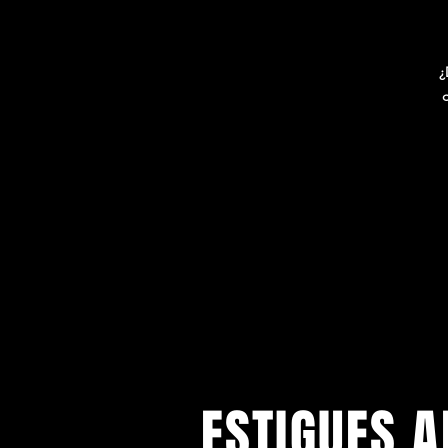
¿
d
a
ESTIGUES A