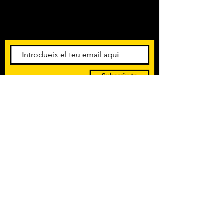
Amb els darrers concerts i
esdeveniments. Registra't per
rebre el butlletí informatiu.
Subscriu-te
POLÍTICA DE PRIVACITAT
TERMES I CONDICIONS