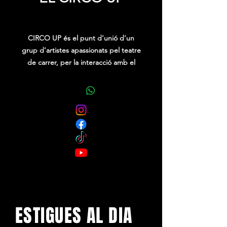
Precio
0,00 €
CIRCO UP és el punt d’unió d’un
grup d’artistes apassionats pel teatre
de carrer, per la interacció amb el
públic, productors de fantasies que
oferim una varietat d’espectacles
d’animació per a esdeveniments,
festes majors i menors, celebracions
infantils i reunions festives.
Circo up ofereix:
Circ, pallassos, teatre de carrer,
animació infantil, pintacares infantils,
espectacles itinerants, tallers infantils,
espectacles de circ, mags infantils,
jocs infantils, espectacles amb foc,
ESTIGUES AL DIA
xanquers, goboflexia.