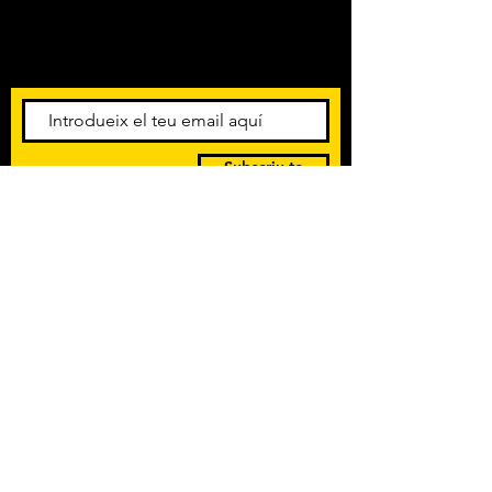
Amb els darrers concerts i
esdeveniments. Registra't per
rebre el butlletí informatiu.
Subscriu-te
POLÍTICA DE PRIVACITAT
TERMES I CONDICIONS