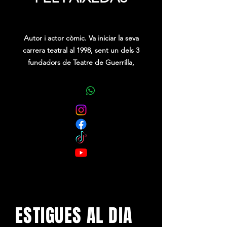
Precio
0,00 €
Autor i actor còmic. Va iniciar la seva
carrera teatral al 1998, sent un dels 3
fundadors de Teatre de Guerrilla,
d’on va plegar el 2009 per crear
parella còmica amb en Carles
Xuriguera.
Al 2017 comença la seva carrera en
solitari escrivint els seus propis
espectacles. Des del 2017 fins a dia
d’avui, ha creat 5 espectacles còmics i
una adaptació teatral del llibre de
Martí Gironell "La força d’un destí"
(Premi Ramon Llull 2018).
ESTIGUES AL DIA