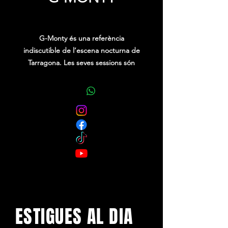
Precio
0,00 €
G-Monty és una referència
indiscutible de l’escena nocturna de
Tarragona. Les seves sessions són
explosives i divertides amb gran
selecció musical i mescles
enèrgiques.
ESTIGUES AL DIA