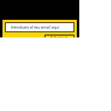
Amb els darrers concerts i
esdeveniments. Registra't per
rebre el butlletí informatiu.
Subscriu-te
POLÍTICA DE PRIVACITAT
TERMES I CONDICIONS