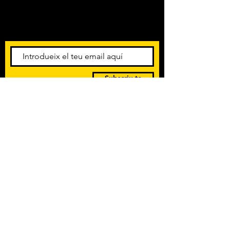
Amb els darrers concerts i
esdeveniments. Registra't per
rebre el butlletí informatiu.
Subscriu-te
POLÍTICA DE PRIVACITAT
TERMES I CONDICIONS