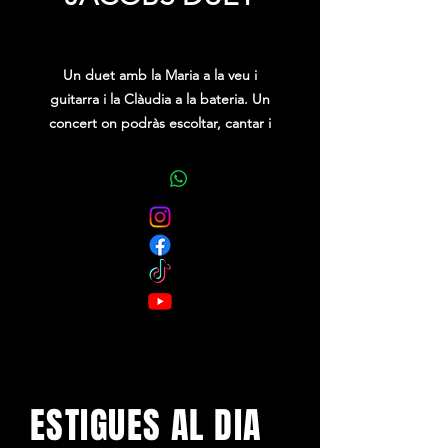
Precio
0,00 €
Un duet amb la Maria a la veu i
guitarra i la Clàudia a la bateria. Un
concert on podràs escoltar, cantar i
fins i tot ballar. Vine, deixa’t portar
per les cançons que coneixes i
gaudim juntes cantant-les a ple
pulmó!
ESTIGUES AL DIA