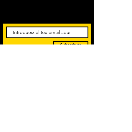
sala.
Amb els darrers concerts i
esdeveniments. Registra't per
rebre el butlletí informatiu.
Subscriu-te
POLÍTICA DE PRIVACITAT
TERMES I CONDICIONS