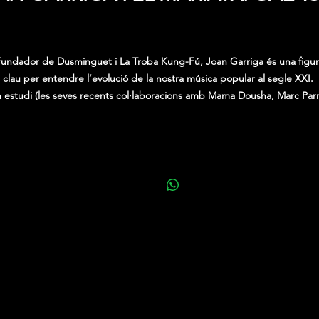
Precio
0,00 €
undador de Dusminguet i La Troba Kung-Fú, Joan Garriga és una figu
clau per entendre l’evolució de la nostra música popular al segle XXI.
 estudi (les seves recents col·laboracions amb Mama Dousha, Marc Par
o Xiula) i en directe, és la catenària del tren de la fusió sense confusió.
companyat del seu Mariatix galàctic, és a dir, el guitarrista Madjid Fahe
 baixista Marià Roch i el fogoner de la caldera rítmica, Rambo, a la bater
cada concert és una festa.