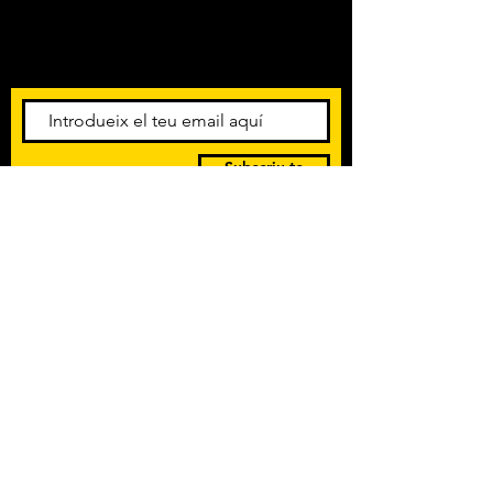
Amb els darrers concerts i
esdeveniments. Registra't per
rebre el butlletí informatiu.
Subscriu-te
POLÍTICA DE PRIVACITAT
TERMES I CONDICIONS