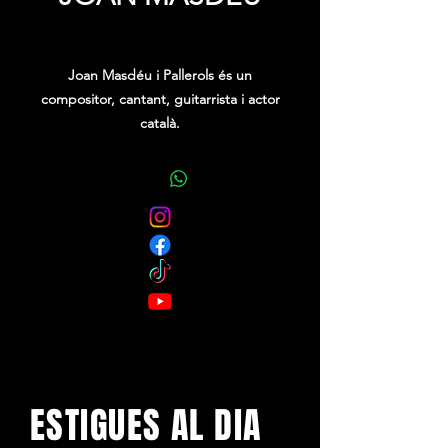
Precio
0,00 €
Joan Masdéu i Pallerols és un
compositor, cantant, guitarrista i actor
català.
Masdéu inicià la seva carrera musical
amb Terrat 26 i posteriorment va
pertànyer al grup Whiskyn’s durant
disset anys (1992-2009). D’aleshores
ençà Masdéu fa carrera en solitari.
ESTIGUES AL DIA