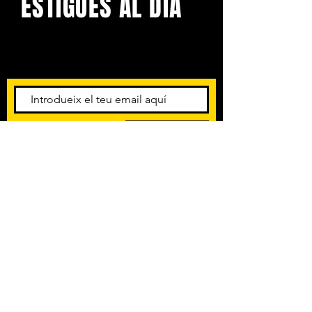
ESTIGUES AL DIA
Amb els darrers concerts i
esdeveniments. Registra't per
rebre el butlletí informatiu.
Subscriu-te
POLÍTICA DE PRIVACITAT
TERMES I CONDICIONS