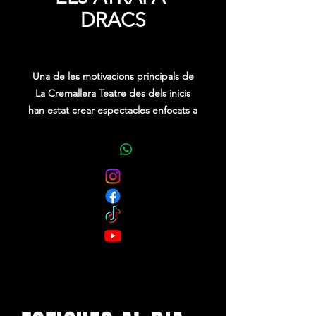
DRACS
Precio
0,00 €
Una de les motivacions principals de
La Cremallera Teatre des dels inicis
han estat crear espectacles enfocats a
tots els públics, però dirigits
principalment a l’espectador més jove
de la família. En aquest apartat de la
web trobareu els jocs de fusta, la
nostra oferta més lúdica i on més
nens i nenes poden participar alhora.
L’Atrapa Dracs és la primera proposta
i esperem que aviat us en puguem
oferir més.