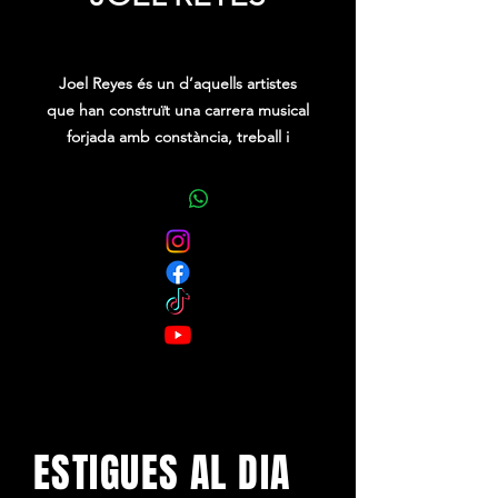
Precio
0,00 €
Joel Reyes és un d’aquells artistes
que han construït una carrera musical
forjada amb constància, treball i
perseverança. El seu talent i les seves
cançons li han guanyat el respecte de
la indústria, convertint-lo en una
figura única.
ESTIGUES AL DIA