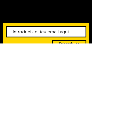
Amb els darrers concerts i
esdeveniments. Registra't per
rebre el butlletí informatiu.
Subscriu-te
POLÍTICA DE PRIVACITAT
TERMES I CONDICIONS