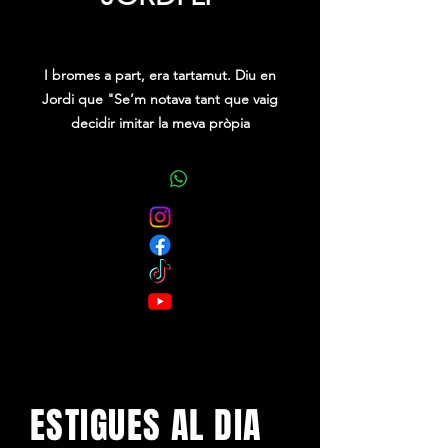
Precio
0,00 €
I bromes a part, era tartamut. Diu en
Jordi que "Se’m notava tant que vaig
decidir imitar la meva pròpia
quequesa per a fer riure als meus
companys de classe. Van riure tant
que em va ajudar a superar els meus
problemes de dicció. De dicció i de
saber què anava a ser en la vida, així
que amb tan sols 17 anys vaig
començar la meva marxa professional
en el món de l’humor, actuant en
locals, sales i discoteques fins a
arribar a trobar el meu lloc en el món
de l’espectacle".
ESTIGUES AL DIA