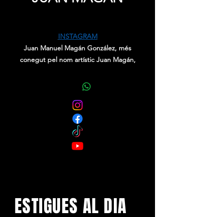
Precio
0,00 €
INSTAGRAM
Juan Manuel Magán González, més
conegut pel nom artístic Juan Magán,
s'ha guanyat el títol de Rei del
"Electrolatino".
És un deejay, cantant en castellà i
productor musical català.
ESTIGUES AL DIA