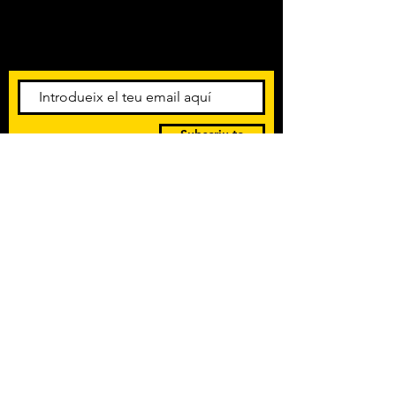
Amb els darrers concerts i
esdeveniments. Registra't per
rebre el butlletí informatiu.
Subscriu-te
POLÍTICA DE PRIVACITAT
TERMES I CONDICIONS