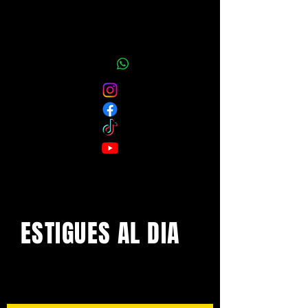
ESTIGUES AL DIA
Amb els darrers concerts i
esdeveniments. Registra't per
rebre el butlletí informatiu.