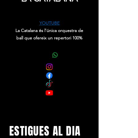
Precio
0,00 €
YOUTUBE
La Catalana és l'única orquestra de
ball que ofereix un repertori 100%
cantat en català. Tota una iniciativa
encaminada a la normalització
lingüística del català en l'àmbit de les
festes majors i les festes populars.
Està formada per músics amb una
llarga trajectòria i experiència sobre
els escenaris.
ESTIGUES AL DIA