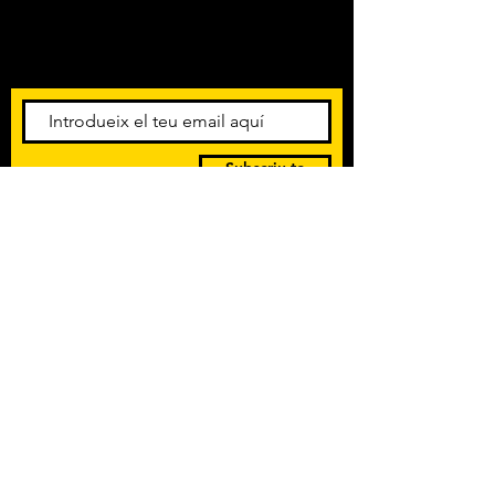
Amb els darrers concerts i
esdeveniments. Registra't per
rebre el butlletí informatiu.
Subscriu-te
POLÍTICA DE PRIVACITAT
TERMES I CONDICIONS