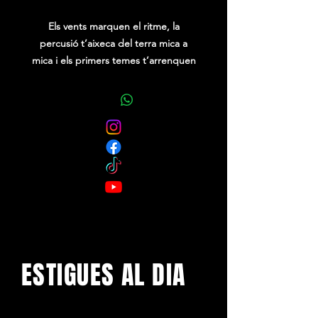
Els vents marquen el ritme, la
percusió t’aixeca del terra mica a
mica i els primers temes t’arrenquen
a ballar, tant se val si ets de primera
fila o del fons de la plaça: tant se val si
vas de tranqui o vens a cremar-ho tot,
quan arrenca LA HAWAIANA, ja no hi
ha stop !
Fresca, diferent, desenfadada,
esbojarradament divertida, i perfecta
per a nits d’estiu que mai s’acaben,
tot això és LA HAWAINA !
ESTIGUES AL DIA
Amb els darrers concerts i