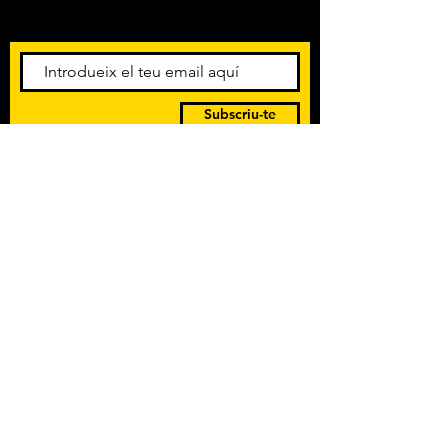
esdeveniments. Registra't per
rebre el butlletí informatiu.
Subscriu-te
POLÍTICA DE PRIVACITAT
TERMES I CONDICIONS