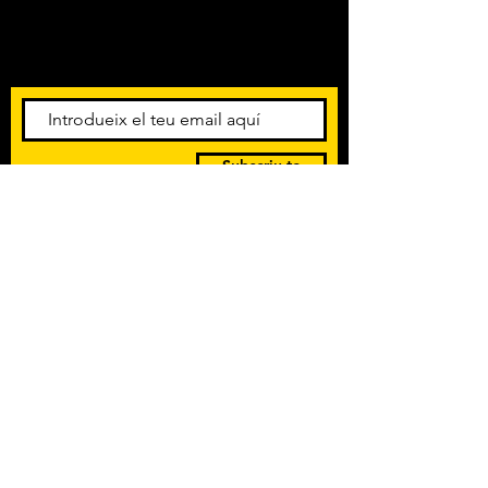
Amb els darrers concerts i
esdeveniments. Registra't per
rebre el butlletí informatiu.
Subscriu-te
POLÍTICA DE PRIVACITAT
TERMES I CONDICIONS