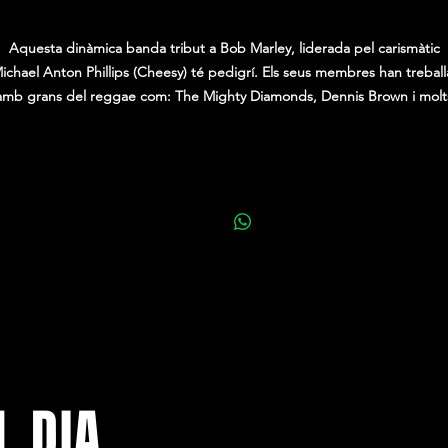
0,00 €
Aquesta dinàmica banda tribut a Bob Marley, liderada pel carismàtic
ichael Anton Phillips (Cheesy) té pedigrí. Els seus membres han treball
amb grans del reggae com: The Mighty Diamonds, Dennis Brown i molt
més.
espectacle de 2 hores de Legend rendeix tribut als millors clàssics per 
que no passa el temps: "Is This Love", "No Woman No Cry", "Waiting i
ain", "Exodus", són tan sols uns pocs dels molts hits que ens ofereixen 
uest fantàstic show tribut a l'arxiconegut màster del reggae. El mestra
musical és impecable, amb aquest irresistible ritme reggae que obliga 
moure's i la presència del mateix Bob Marley invocat en la representaci
experta i respectuosa de Michael.
L DIA