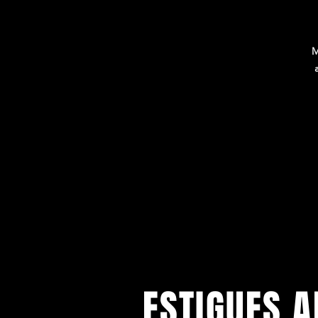
M
L'
V
aq
ESTIGUES A