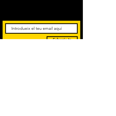
amb més ow i projecció del
Amb els darrers concerts i
panorama!!
esdeveniments. Registra't per
rebre el butlletí informatiu.
Subscriu-te
POLÍTICA DE PRIVACITAT
TERMES I CONDICIONS