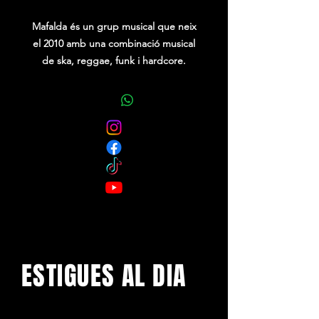
Mafalda és un grup musical que neix
el 2010 amb una combinació musical
de ska, reggae, funk i hardcore.
La banda la formen 9 integrants.
Les lletres que presenta són
combatives, de crítica social i
feminisme, i combina les seves
cançons amb diferents llengües com
el català en dialecte valencià,
l'euskera, el castellà o l'anglès.
ESTIGUES AL DIA
Amb els darrers concerts i