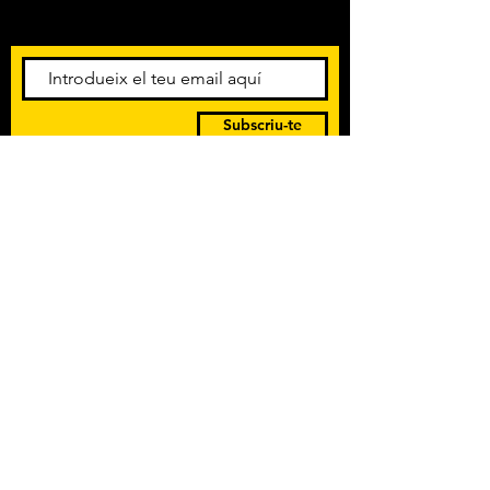
esdeveniments. Registra't per
rebre el butlletí informatiu.
Subscriu-te
POLÍTICA DE PRIVACITAT
TERMES I CONDICIONS