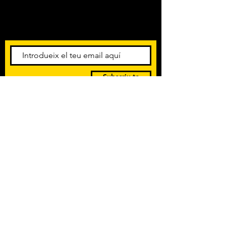
Amb els darrers concerts i
esdeveniments. Registra't per
rebre el butlletí informatiu.
Subscriu-te
POLÍTICA DE PRIVACITAT
TERMES I CONDICIONS