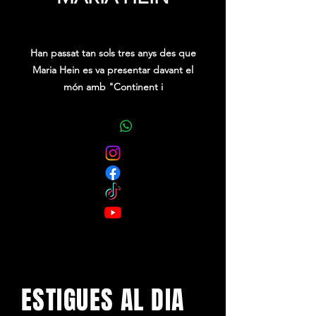
Precio
0,00 €
Han passat tan sols tres anys des que
Maria Hein es va presentar davant el
món amb "Continent i
Contingut" (2021), un àlbum debut
amb el qual es va convertir
ràpidament en una de les artistes
revelació del moment. Un disc
delicat, on barreja folk i pop i en el
qual es desprèn una màgia única que
talla la respiració, màgia que li va
portar a guanyar premis com el de
millor cançó i millor artista revelació al
2021, d'Enderrock entre d’altres.
ESTIGUES AL DIA