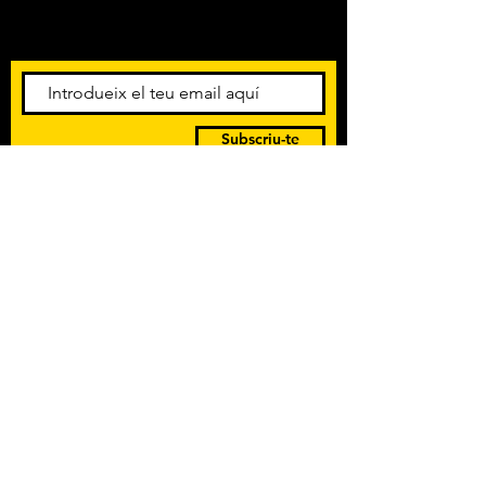
esdeveniments. Registra't per
rebre el butlletí informatiu.
Subscriu-te
POLÍTICA DE PRIVACITAT
TERMES I CONDICIONS