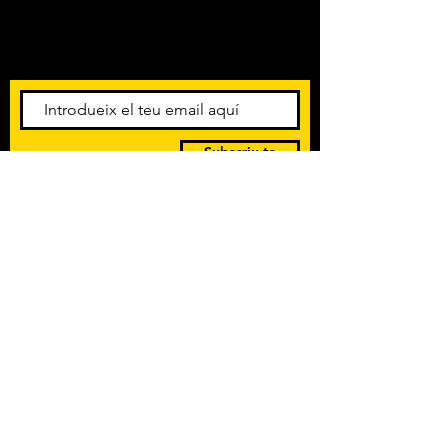
Amb els darrers concerts i
esdeveniments. Registra't per
rebre el butlletí informatiu.
Subscriu-te
POLÍTICA DE PRIVACITAT
TERMES I CONDICIONS