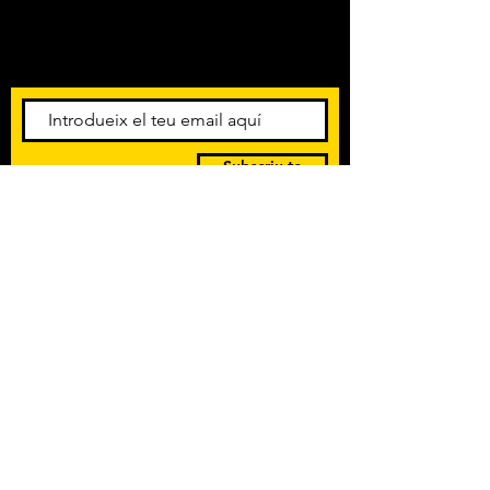
pol nolla ha visitat moltes zones i sales
Amb els darrers concerts i
del nostre territori. També destacar
esdeveniments. Registra't per
diferents actuacions en altres països.
rebre el butlletí informatiu.
Subscriu-te
POLÍTICA DE PRIVACITAT
TERMES I CONDICIONS