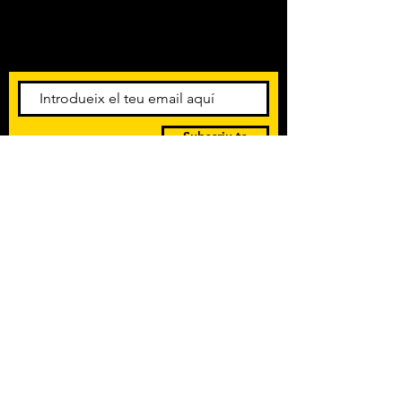
Amb els darrers concerts i
esdeveniments. Registra't per
rebre el butlletí informatiu.
Subscriu-te
POLÍTICA DE PRIVACITAT
TERMES I CONDICIONS