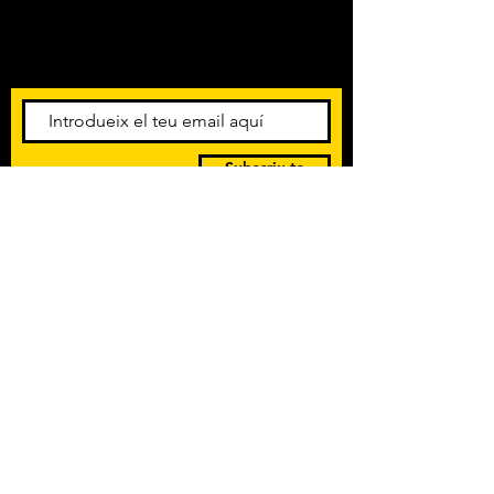
Amb els darrers concerts i
esdeveniments. Registra't per
rebre el butlletí informatiu.
Subscriu-te
POLÍTICA DE PRIVACITAT
TERMES I CONDICIONS