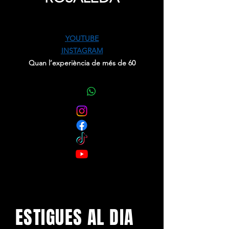
Precio
0,00 €
YOUTUBE
INSTAGRAM
Quan l’experiència de més de 60
anys, la devoció per la bona música i
la frescor prenen vida i no hi ha cap
part del cos que es resisteixi a
l’impuls…t’ho hauran d’explicar?
L’orquestra-cobla Rosaleda us ofereix
sardanes, concert i ball en tots els
seus estils i amb un segell molt
personal.
Són la millor opció per a la vostra
festa major.
ESTIGUES AL DIA