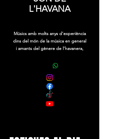
L'HAVANA
Precio
0,00 €
Músics amb molts anys d’experiència
dins del món de la música en general
i amants del gènere de l’havanera,
han creat aquesta formación per
cantar havaneres, rumba, música
catalana d’autor, balades, valsets
mariners, son cubà, tango i bolero,
etc.
Tenen un repertori variat i
d’extraordinària qualitat, ple de
matissos nous i fusió en ritmes i
harmonies.