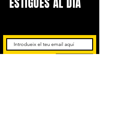
ESTIGUES AL DIA
Amb els darrers concerts i
esdeveniments. Registra't per
rebre el butlletí informatiu.
Subscriu-te
POLÍTICA DE PRIVACITAT
TERMES I CONDICIONS