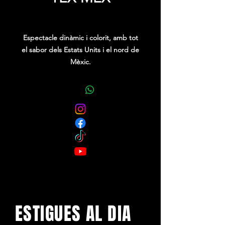
Precio
0,00 €
Espectacle dinàmic i colorit, amb tot
el sabor dels Estats Units i el nord de
Mèxic.
És sinònim de ritme, color i molta
alegria.
Sense més preàmbuls, gaudeix de les
coreografies amb més picant de
Tarragona.
ESTIGUES AL DIA