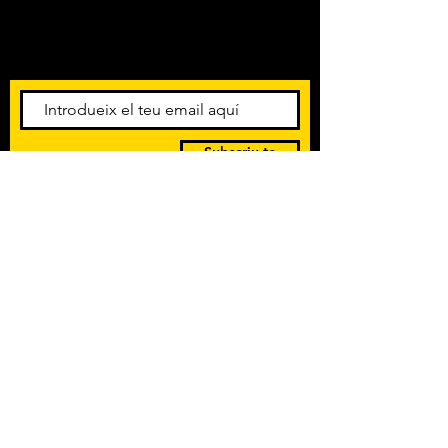
Amb els darrers concerts i
esdeveniments. Registra't per
rebre el butlletí informatiu.
Subscriu-te
POLÍTICA DE PRIVACITAT
TERMES I CONDICIONS