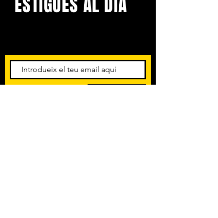
ESTIGUES AL DIA
Amb els darrers concerts i
esdeveniments. Registra't per
rebre el butlletí informatiu.
Subscriu-te
POLÍTICA DE PRIVACITAT
TERMES I CONDICIONS