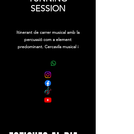
SESSION
Precio
0,00 €
Itinerant de carrer musical amb la
percussió com a element
predominant. Cercavila musical i
festiu amb una imatge molt cuidada i
uns components que rebossen
energia.
Tres carros mòbils on els intèrprets
reinterpreten temes coneguts amb
bases originals, ideals per a festes
majors i ambients lúdics i de
disbauxa. Els nostres percussionistes
se serveixen de redoblants, bombos
de pell, carraques, matraques,
campanes, esquellots...