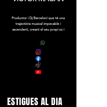
Precio
0,00 €
Productor i Dj Barceloní que té una
trajectòria musical impecable i
ascendent, creant el seu propi so i
estil per deixar-nos amb la boca
oberta.
Cadascuna de les seves produccions i
remix són escoltades en qualsevol
pista de ball i ràdios de tot el món.
ESTIGUES AL DIA