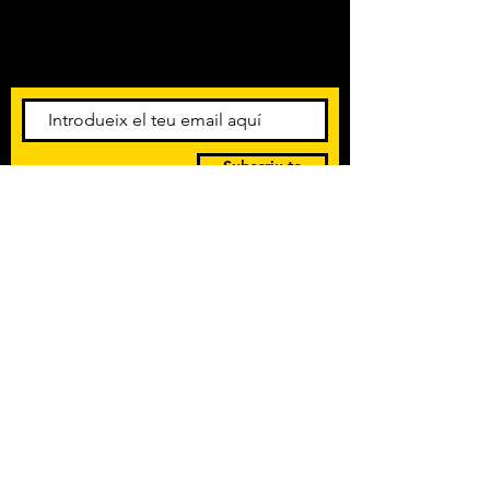
Amb els darrers concerts i
esdeveniments. Registra't per
rebre el butlletí informatiu.
Subscriu-te
POLÍTICA DE PRIVACITAT
TERMES I CONDICIONS