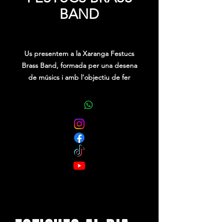
BAND
Precio
0,00 €
Us presentem a la Xaranga Festucs
Brass Band, formada per una desena
de músics i amb l’objectiu de fer
gaudir al seu públic de la música de
carrer. S’ofereixen per amenitzar la
vostra celebració, contagiant la seva
desimboltura, les seves ganes i la seva
energia a tots els vostres amics i
familiars. Ofereixen un ampli ventall
d’actuacions de caire festiu amb
diferents temes, des dels clàssics dels
70 i 80 a cançons actuals.