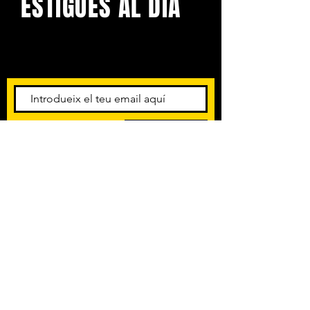
ESTIGUES AL DIA
Amb els darrers concerts i
esdeveniments. Registra't per
rebre el butlletí informatiu.
Subscriu-te
POLÍTICA DE PRIVACITAT
TERMES I CONDICIONS